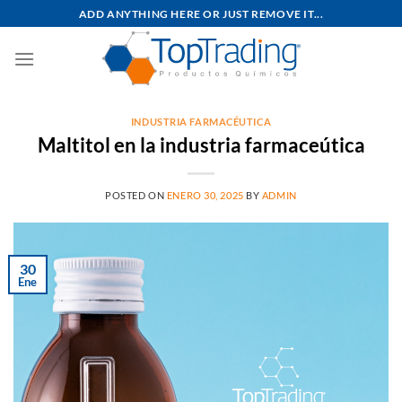
Saltar
ADD ANYTHING HERE OR JUST REMOVE IT...
al
contenido
INDUSTRIA FARMACÉUTICA
Maltitol en la industria farmaceútica
POSTED ON
ENERO 30, 2025
BY
ADMIN
30
Ene